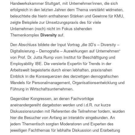
Handwerkskammer Stuttgart, mit Unternehmer/innen, die sich
erfolgreich in den letzten Jahren dem Thema verstärkt widmeten,
beleuchtete die hierin enthaltenen Stärken und Gewinne für KMU,
zeigte Beispiele zur Umsetzungspraxis des für viele
Unternehmen (noch) nicht im Fokus stehenden
Themenkomplex
Diversity
auf.
Den Abschluss bildete der Input Vortrag „die 3D’s – Diversity –
Digitalisierung – Demografie – Auswirkungen auf Unternehmen“
von Prof. Dr. Jutta Rump vom Institut für Beschäftigung und
Employability IBE. Die versierte Expertin für Trends in der
Arbeitswelt begeisterte durch einen lebhaften, praxisnahen
Einblick in die Konsequenzen des derzeitigen demografischen
Wandels für Personalmanagement, Organisationsentwicklung und
Führung in Wirtschaftsunternehmen.
Gegenüber Kongressen, an denen Fachvorträge
aneinandergereiht dargeboten werden und i.d.R. nur kurze
Diskussionsrunden mit Referenten die Teilnehmer fordern, wurden
hier die Besucher von Anfang an interaktiv eingebunden. An
jedem Thementisch sorgten Moderatoren und Experten des
jeweiligen Fachthemas für lebhafte Diskussion und Erarbeitung